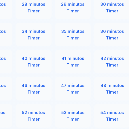
tos
28 minutos
29 minutos
30 minutos
r
Timer
Timer
Timer
tos
34 minutos
35 minutos
36 minutos
r
Timer
Timer
Timer
tos
40 minutos
41 minutos
42 minutos
r
Timer
Timer
Timer
tos
46 minutos
47 minutos
48 minutos
r
Timer
Timer
Timer
tos
52 minutos
53 minutos
54 minutos
r
Timer
Timer
Timer