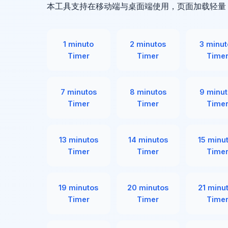
本工具支持在移动端与桌面端使用，页面加载轻量
1 minuto
2 minutos
3 minut
Timer
Timer
Time
7 minutos
8 minutos
9 minut
Timer
Timer
Time
13 minutos
14 minutos
15 minu
Timer
Timer
Time
19 minutos
20 minutos
21 minu
Timer
Timer
Time