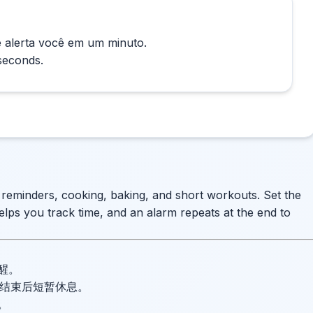
e alerta você em um minuto.
seconds.
e reminders, cooking, baking, and short workouts. Set the
elps you track time, and an alarm repeats at the end to
醒。
并在结束后短暂休息。
。