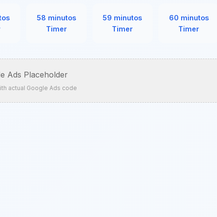
tos
58 minutos
59 minutos
60 minutos
r
Timer
Timer
Timer
e Ads Placeholder
ith actual Google Ads code