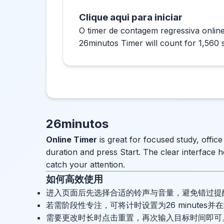
Clique aqui para iniciar
O timer de contagem regressiva onlin
26minutos Timer will count for 1,560 
26minutos
Online Timer
is great for focused study, offic
duration and press Start. The clear interface h
catch your attention.
如何高效使用
进入页面后先选择合适的铃声与音量，避免错过提
若需阶段性专注，可将计时设置为26 minutes
需要更改时长时点击重置，再次输入目标时间即可