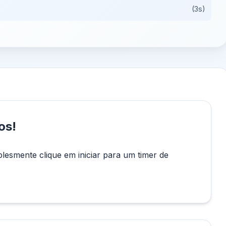
(3s)
os!
plesmente clique em iniciar para um timer de