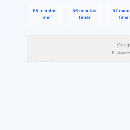
55 minutos
56 minutos
57 minu
Timer
Timer
Time
Googl
Replace w