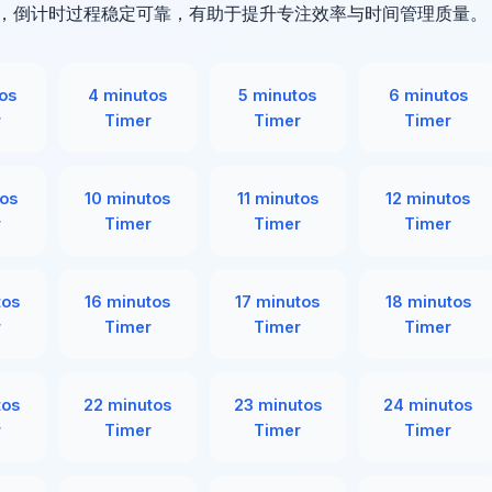
，倒计时过程稳定可靠，有助于提升专注效率与时间管理质量。
os
4 minutos
5 minutos
6 minutos
r
Timer
Timer
Timer
os
10 minutos
11 minutos
12 minutos
r
Timer
Timer
Timer
tos
16 minutos
17 minutos
18 minutos
r
Timer
Timer
Timer
tos
22 minutos
23 minutos
24 minutos
r
Timer
Timer
Timer