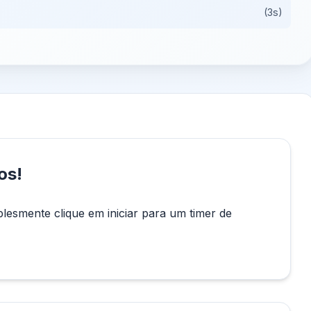
(3s)
os!
plesmente clique em iniciar para um timer de