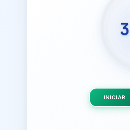
3
INICIAR