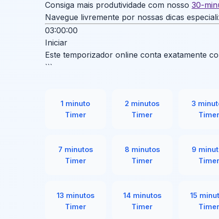
Consiga mais produtividade com nosso
30-minu
Navegue livremente por nossas dicas especiali
03:00:00
Iniciar
Este temporizador online conta exatamente 
```
1 minuto
2 minutos
3 minut
Timer
Timer
Time
7 minutos
8 minutos
9 minut
Timer
Timer
Time
13 minutos
14 minutos
15 minu
Timer
Timer
Time