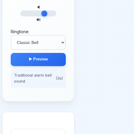
🔈
🔊
Ringtone:
▶️ Preview
Traditional alarm bell
(3s)
sound