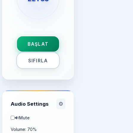
BAŞLAT
SIFIRLA
Audio Settings
⚙️
🔊
Mute
Volume:
70
%