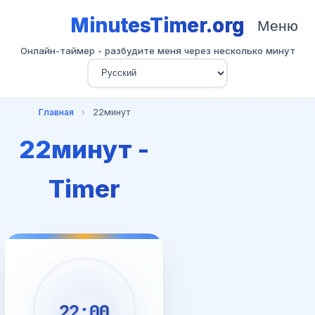
MinutesTimer.org
Меню
Онлайн-таймер - разбудите меня через несколько минут
Главная
›
22минут
22минут -
Timer
22:00