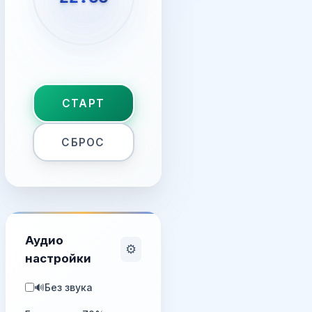
СТАРТ
СБРОС
Аудио
⚙️
настройки
🔊
Без звука