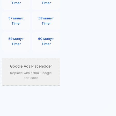
Timer
Timer
57 минут
58 минут
Timer
Timer
59 минут
60 минут
Timer
Timer
Google Ads Placeholder
Replace with actual Google
Ads code