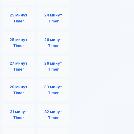
23 минут
24 минут
Timer
Timer
25 минут
26 минут
Timer
Timer
27 минут
28 минут
Timer
Timer
29 минут
30 минут
Timer
Timer
31 минут
32 минут
Timer
Timer