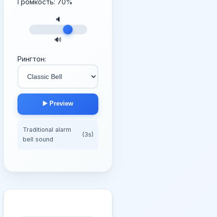
Громкость:
70
%
🔈
🔊
Рингтон:
▶️ Preview
Traditional alarm
(3s)
bell sound