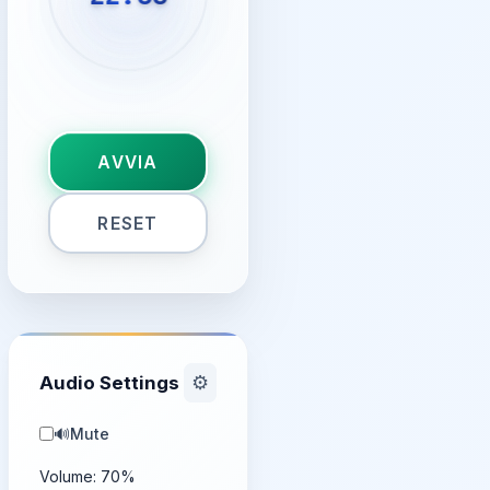
AVVIA
RESET
Audio Settings
⚙️
🔊
Mute
Volume:
70
%