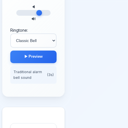
🔈
🔊
Ringtone:
▶️ Preview
Traditional alarm
(3s)
bell sound